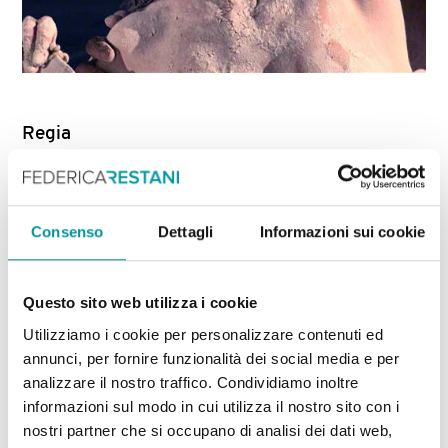
Regia
Federica Restani
Con
Consenso
Dettagli
Informazioni sui cookie
Raffaele Latagliata, Chiara Olivieri, Federica
Restani, Daniele Ziglioli.
Questo sito web utilizza i cookie
Coreografie
Utilizziamo i cookie per personalizzare contenuti ed
Chiara Olivieri – Daniele Ziglioli
annunci, per fornire funzionalità dei social media e per
analizzare il nostro traffico. Condividiamo inoltre
informazioni sul modo in cui utilizza il nostro sito con i
Scene
nostri partner che si occupano di analisi dei dati web,
Paolo Cavinato