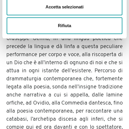
semplice religione dell’essere. Spalanca le porte
Accetta selezionati
alla riflessione di Platone e Plotino, riscopre
quell’unico filo che unisce le religioni di tutto il
Rifiuta
mondo. Un mito riscritto dal visionario autore
Giuseppe Genna, in una lingua poetica che
precede la lingua e dà linfa a questa peculiare
performance per corpo e voce, alla riscoperta di
un Dio che è all’interno di ognuno di noi e che si
attua in ogni istante dell’esistere. Percorso di
drammaturgia contemporanea che, fortemente
legata alla poesia, sonda nell’insigne tradizione
anche narrativa a cui si appella, dalle lamine
orfiche, ad Ovidio, alla Commedia dantesca, fino
alla poesia contemporanea, per raccontare una
catabasi, l’archetipa discesa agli inferi, che si
compie qui ed ora davanti e con lo spettatore,