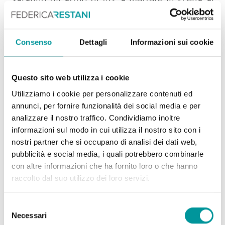
Saranno gli attori di Ars a mettere in scena al
fianco di Judith Malina questa "azione non
violenta e libertaria" in una vasta installazione,
Consenso
Dettagli
Informazioni sui cookie
in un luogo usualmente dedicato alle mostre
d'arte: le Fruttiere di Palazzo Te.
Il testo di Fernanda Pivano è dedicato a Fabrizio
Questo sito web utilizza i cookie
De André.
Utilizziamo i cookie per personalizzare contenuti ed
È il progetto di una performance d’arte sul tema
annunci, per fornire funzionalità dei social media e per
della pace, nell’incrocio delle polimorfe voci
analizzare il nostro traffico. Condividiamo inoltre
della letteratura, dell’arte e del teatro, che si
informazioni sul modo in cui utilizza il nostro sito con i
innalzano ad uno dei più alti temi del vivere
nostri partner che si occupano di analisi dei dati web,
pubblicità e social media, i quali potrebbero combinarle
collettivo e della spiritualità contemporanea.
con altre informazioni che ha fornito loro o che hanno
In occasione del 90° compleanno dell’autrice
raccolto dal suo utilizzo dei loro servizi.
Fernanda Pivano, a sancire l’amicizia che la lega
con l’attiva pacifista Judith Malina, viene
Selezione
proposto il testo inedito
La Guerra di Piero
Necessari
del