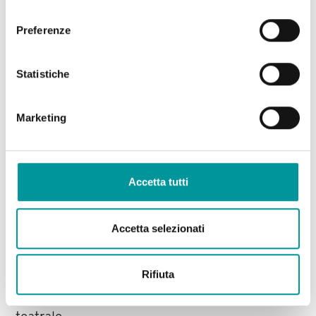
all’artista Marco Nereo Rotelli.
consenso
Rotelli inventa un luogo d’accoglienza di una
Preferenze
messa in scena per un coro di voci recitanti e la
presenza solista della Pace, interpretata da
Statistiche
Judith Malina, alle prese con frammenti di
proprie riflessioni su un tema che ha
Marketing
accompagnato la sua esistenza artistica.
Ulteriore stimolo è l’apertura del nuovo Living
Theatre a New York, nel vasto spazio di 21,
Clinton Street NY, che ha già accolto gli artisti
Accetta tutti
coinvolti nel progetto in occasione della sua
inaugurazione.
Accetta selezionati
Rotelli intravede la possibilità di estendere
l’idea a Federica Restani che dirige un gruppo di
Rifiuta
attori che già si sono manifestati sensibili
all’immissione dell’opera d’arte nel genere