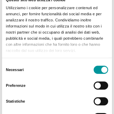
Utilizziamo i cookie per personalizzare contenuti ed
annunci, per fornire funzionalità dei social media e per
PRODUZIONE
analizzare il nostro traffico. Condividiamo inoltre
informazioni sul modo in cui utilizza il nostro sito con i
SPETTACOLI
nostri partner che si occupano di analisi dei dati web,
produzione
>
art for business
>
spot
>
pubblicità e social media, i quali potrebbero combinarle
nina ray - un regalo inaspettato
ACTION FOR WOMEN
con altre informazioni che ha fornito loro o che hanno
SITE SPECIFIC
Nina Ray - Un
raccolto dal suo utilizzo dei loro servizi.
ART FOR BUSINESS
Selezione
regalo
Necessari
del
consenso
inaspettato
Preferenze
Statistiche