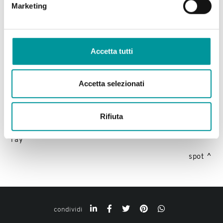
Marketing
Accetta tutti
Accetta selezionati
precedente:
nina ray - il collant per una donna
Rifiuta
poliedrica
successivo:
nina ray - sentirsi donna con i collant nina
ray
spot
condividi