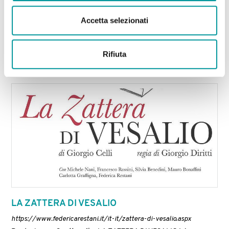
Produzione >
Spettacoli
> AMANTI AMANTI Variazioni sul tema
Amore/ Morte Regia Federica Restani Con Fabio Zulli, Ramona
Accetta selezionati
Genna, Andrea Avanzi, Silvia Gandolfi, Silvia Tarabori e
Denny Dondi. Produzione Ars Creazione e
Spettacolo
NOTE DI
REGIA Variazioni tra corpo e voce in un’alternanza di monologhi
e installazioni visive e sonore a partire da [...]
Rifiuta
LA ZATTERA DI VESALIO
https://www.federicarestani.it/it-it/zattera-di-vesalio.aspx